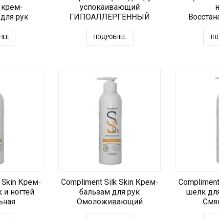
 крем-
успокаивающий
н
 для рук
ГИПОАЛЛЕРГЕННЫЙ
Восста
НЕЕ
ПОДРОБНЕЕ
ПО
 Skin Крем-
Compliment Silk Skin Крем-
Compliment
 и ногтей
бальзам для рук
шелк для
ьная
Омоложивающий
Смя