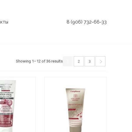
кты
8 (906) 732-66-33
Showing 1–12 of 36 results
1
2
3