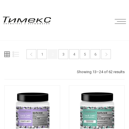
1
2
3
4
5
6
Showing 13–24 of 62 results