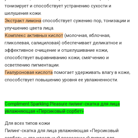
тонизирует и способствует устранению сухости и
шелушения кожи.
Экстракт лимона
способствует сужению пор, тонизации и
улучшению цвета лица.
Комплекс активных кислот
(молочная, яблочная,
гликолевая, салициловая) обеспечивает деликатное и
эффективное очищение и отшелушивание кожи,
способствует выравниванию кожи, смягчению и
осветлению пигментации.
Гиалуроновая кислота
помогает удерживать влагу в коже,
способствует повышению уровня ее увлажненности.
Compliment Sparkling Pleasure пилинг-скатка для лица
увлажняющая «Персиковый сорбет»
Для всех типов кожи
Пилинг-скатка для лица увлажняющая «Персиковый
сорбет» — это идеальный всесезонный пилинг для